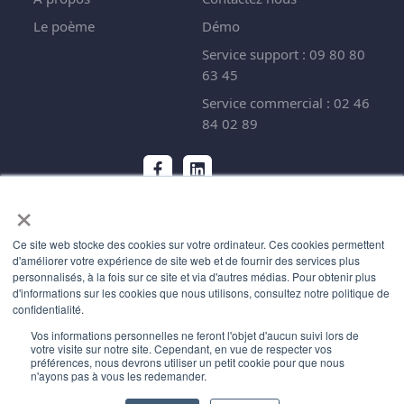
Le poème
Démo
Service support : 09 80 80
63 45
Service commercial : 02 46
84 02 89
×
Ce site web stocke des cookies sur votre ordinateur. Ces cookies permettent
d'améliorer votre expérience de site web et de fournir des services plus
Mentions légales
personnalisés, à la fois sur ce site et via d'autres médias. Pour obtenir plus
d'informations sur les cookies que nous utilisons, consultez notre politique de
confidentialité.
Vos informations personnelles ne feront l'objet d'aucun suivi lors de
votre visite sur notre site. Cependant, en vue de respecter vos
préférences, nous devrons utiliser un petit cookie pour que nous
n'ayons pas à vous les redemander.