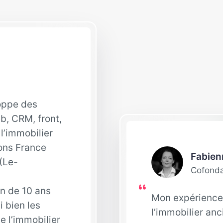
loppe des
eb, CRM, front,
l’immobilier
ons France
Fabien
 (Le-
Cofonda
on de 10 ans
Mon expérience 
i bien les
l’immobilier anc
e l’immobilier