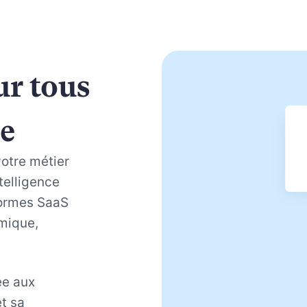
ur tous
ie
votre métier
ntelligence
eformes SaaS
mique,
ée aux
t sa