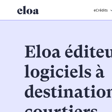
eCrédits
Eloa édite
logiciels à
destinatio
courtiers,