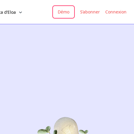
Démo
S’abonner
Connexion
a d’Eloa