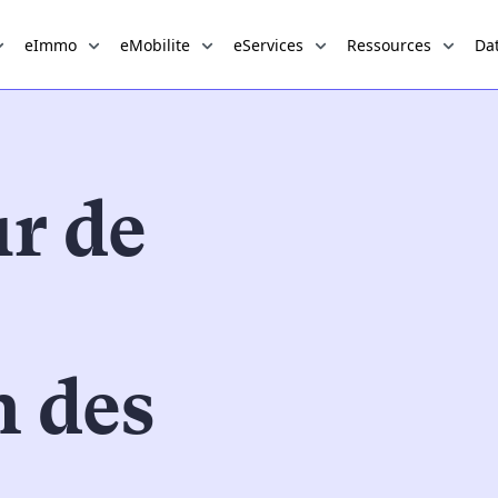
eImmo
eMobilite
eServices
Ressources
Dat
ur de
n des